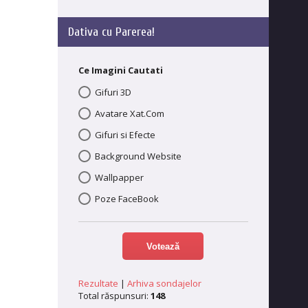
Dativa cu Parerea!
Ce Imagini Cautati
Gifuri 3D
Avatare Xat.Com
Gifuri si Efecte
Background Website
Wallpapper
Poze FaceBook
Rezultate
|
Arhiva sondajelor
Total răspunsuri:
148