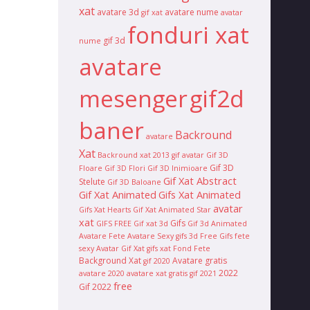
xat
avatare 3d
avatare nume
gif xat
avatar
fonduri xat
gif 3d
nume
avatare
mesenger
gif2d
baner
Backround
avatare
Xat
Backround xat 2013
gif avatar
Gif 3D
Gif 3D
Floare
Gif 3D Flori
Gif 3D Inimioare
Gif Xat Abstract
Stelute
Gif 3D Baloane
Gif Xat Animated
Gifs Xat Animated
avatar
Gifs Xat Hearts
Gif Xat Animated Star
xat
Gifs
GIFS FREE
Gif xat 3d
Gif 3d Animated
Avatare Fete
Avatare Sexy
gifs 3d
Free Gifs
fete
sexy
Avatar Gif Xat
gifs xat
Fond
Fete
Background Xat
Avatare gratis
gif 2020
2022
avatare 2020
avatare xat gratis
gif 2021
free
Gif 2022