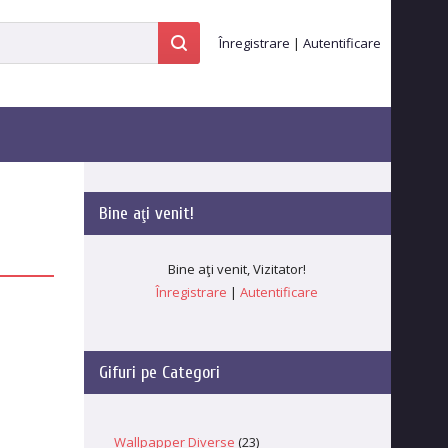
Înregistrare
|
Autentificare
Bine aţi venit
!
Bine aţi venit
,
Vizitator
!
Înregistrare
|
Autentificare
Gifuri pe Categori
Wallpapper Diverse
(23)