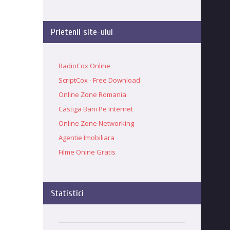
Prietenii site-ului
RadioCox Online
ScriptCox - Free Download
Online Zone Romania
Castiga Bani Pe Internet
Online Zone Networking
Agentie Imobiliara
Filme Onine Gratis
Statistici