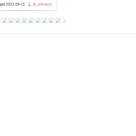
gat
2021-09-11
dj_adryano