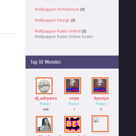
Wallpapper Architecture
(0)
Wallpapper Design
(0)
Wallpapper Radio Online
(0)
Wallpapper Radio Online Gratis
Top 10 Membri
dj_adryano
onyx
byonyx
Postari:
Postari:
Postari:
646
1
0