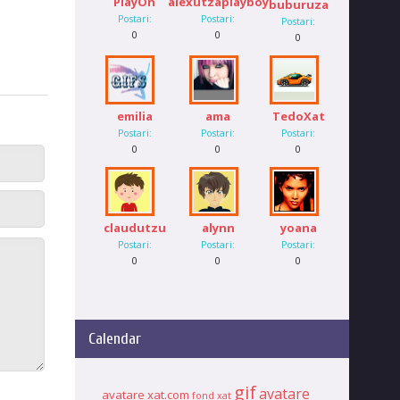
PlayOn
alexutzaplayboy
buburuza
Postari:
Postari:
Postari:
0
0
0
emilia
ama
TedoXat
Postari:
Postari:
Postari:
0
0
0
claudutzu
alynn
yoana
Postari:
Postari:
Postari:
0
0
0
Calendar
gif
avatare
avatare xat.com
fond xat