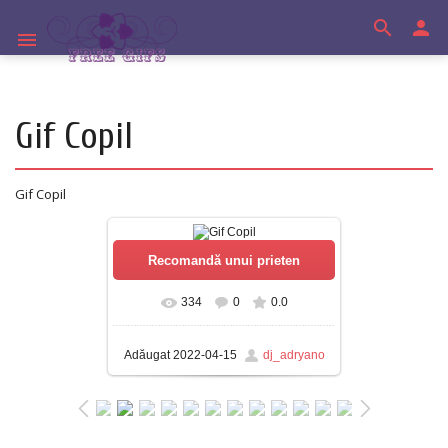
search
person
menu
Gif Copil
Gif Copil
334
0
0.0
Adăugat
2022-04-15
dj_adryano