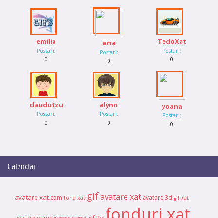
emilia
TedoXat
ama
Postari:
Postari:
Postari:
0
0
0
claudutzu
alynn
yoana
Postari:
Postari:
Postari:
0
0
0
Calendar
gif
avatare xat
avatare xat.com
avatare 3d
fond xat
gif xat
fonduri xat
avatare nume
gif 3d
avatar nume