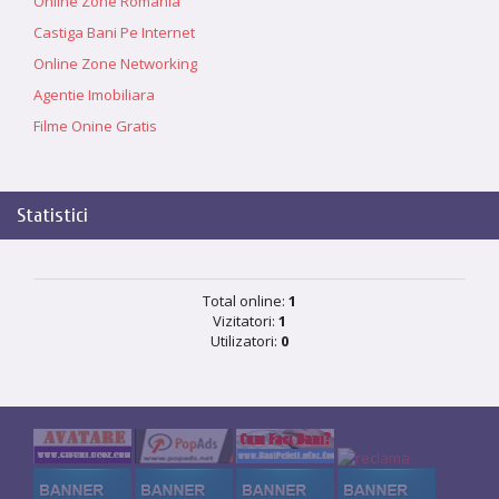
Online Zone Romania
Castiga Bani Pe Internet
Online Zone Networking
Agentie Imobiliara
Filme Onine Gratis
Statistici
Total online:
1
Vizitatori:
1
Utilizatori:
0