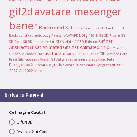
gif2d
avatare mesenger
baner
Backround Xat
Backround xat 2013
backround
Backround xat radiocox
gif avatar
AVATARE NOI
gif 2018
Gif 3D Floare
Gif
Gif Xat
Gif 3D Stelute
3D Flori
Gif 3D Inimioare
Gif 3D Baloane
Abstract
Gif Xat Animated
Gifs Xat Animated
Gifs Xat Hearts
avatar xat
Gifs
Gif Xat Animated Star
GIFS FREE
Gif xat 3d
Avatare Fete
Free Gifs
fete sexy
Avatar Gif Xat
gifs xat
bannere gratis
Fond
Fete
Background Xat
Avatare gratis
avatare 2020
avatare xat gratis
gif 2021
free
2022
Gif 2022
Dativa cu Parerea!
Ce Imagini Cautati
Gifuri 3D
Avatare Xat.Com