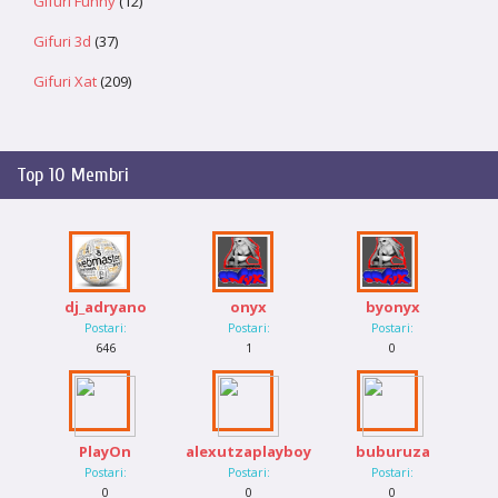
Gifuri Funny
(12)
Gifuri 3d
(37)
Gifuri Xat
(209)
Top 10 Membri
dj_adryano
onyx
byonyx
Postari:
Postari:
Postari:
646
1
0
PlayOn
alexutzaplayboy
buburuza
Postari:
Postari:
Postari:
0
0
0