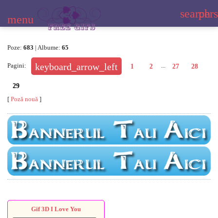
search
per
menu
Poze:
683
| Albume:
65
Pagini
:
...
1
2
27
28
29
[
Poză nouă
]
Gif 3D I Love You