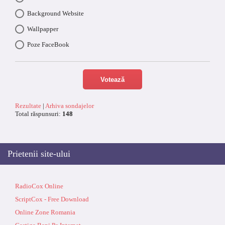
Background Website
Wallpapper
Poze FaceBook
Rezultate
|
Arhiva sondajelor
Total răspunsuri:
148
Prietenii site-ului
RadioCox Online
ScriptCox - Free Download
Online Zone Romania