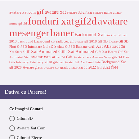
gif
avatare xat
avatare xat.com
avatare 3d
avatare nume
gif xat
avatar
fonduri xat
gif2d
avatare
gif 3d
nume
mesenger
baner
Backround Xat
Backround xat
2013
backround
Backround xat radiocox
gif avatar
gif 2018
Gif 3D Floare
Gif 3D
Gif Xat Abstract
Gif 3D Stelute
Flori
Gif 3D Inimioare
Gif 3D Baloane
Gif
Gif Xat Animated
Gifs Xat Animated
Xat Starz
Gifs Xat Hearts
Gif Xat
avatar xat
Gifs
Animated Star
Gif xat 3d
Avatare Fete
Avatare Sexy
gifs 3d
Free
Background Xat
Gifs
fete sexy
Fete Sexy 2018
gifs xat
Avatar Gif Xat
Fond
Fete
free
Avatare gratis
2022
Gif 2022
gif 2020
avatare xat gratis
avatar xat 3d
Dativa cu Parerea!
Ce Imagini Cautati
Gifuri 3D
Avatare Xat.Com
Gifuri si Efecte