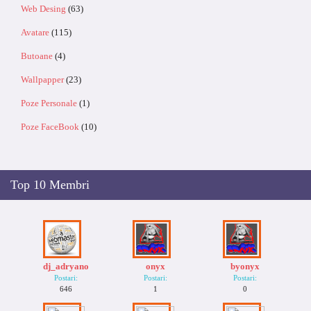
Web Desing
(63)
Avatare
(115)
Butoane
(4)
Wallpapper
(23)
Poze Personale
(1)
Poze FaceBook
(10)
Top 10 Membri
dj_adryano
onyx
byonyx
Postari:
Postari:
Postari:
646
1
0