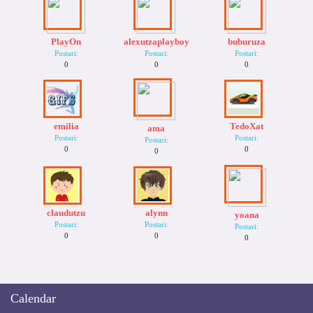
PlayOn
alexutzaplayboy
buburuza
Postari:
Postari:
Postari:
0
0
0
emilia
TedoXat
ama
Postari:
Postari:
Postari:
0
0
0
claudutzu
alynn
yoana
Postari:
Postari:
Postari:
0
0
0
Calendar